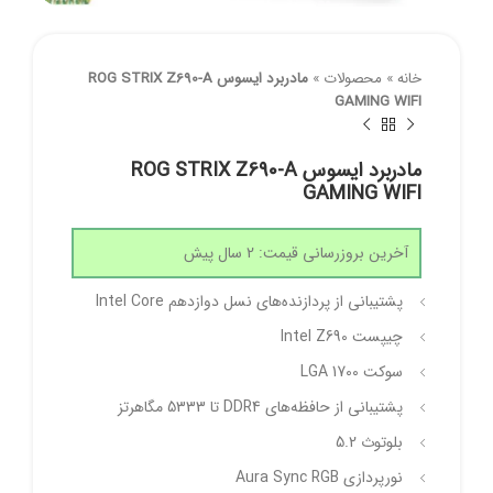
خانه
»
محصولات
»
مادربرد ایسوس ROG STRIX Z690-A
GAMING WIFI
مادربرد ایسوس ROG STRIX Z690-A
GAMING WIFI
آخرین بروزرسانی قیمت: 2 سال پیش
پشتیبانی از پردازنده‌های نسل دوازدهم Intel Core
چیپست Intel Z690
سوکت LGA 1700
پشتیبانی از حافظه‌های DDR4 تا 5333 مگاهرتز
بلوتوث 5.2
نورپردازی Aura Sync RGB