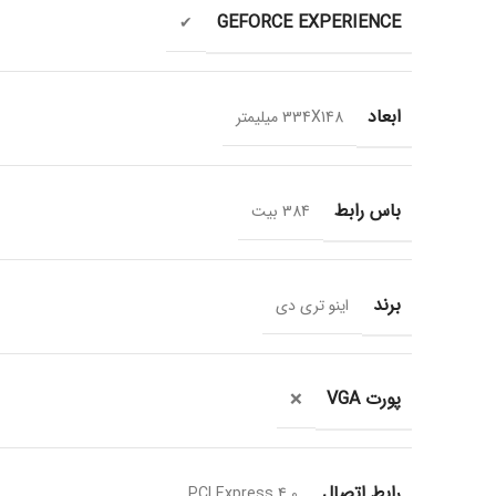
GEFORCE EXPERIENCE
✔
ابعاد
334X148 میلیمتر
باس رابط
384 بیت
برند
اینو تری دی
پورت VGA
❌
رابط اتصال
PCI Express 4.0