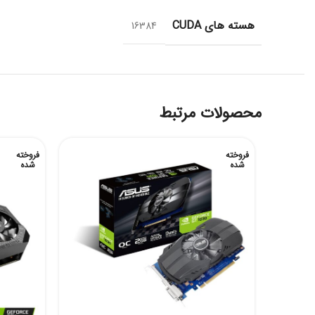
هسته های CUDA
16384
محصولات مرتبط
فروخته
فروخته
شده
شده