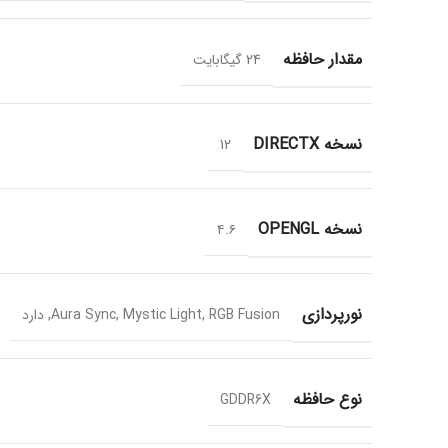
مقدار حافظه
24 گیگابایت
نسخه DIRECTX
12
نسخه OPENGL
۴.۶
نورپردازی
Aura Sync, Mystic Light, RGB Fusion, دارد
نوع حافظه
GDDR6X