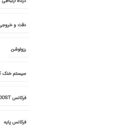
درگاه ارتباطی
دقت و خروجی
رزولوشن
سیستم خنک ک
فرکانس BOOST
فرکانس پایه