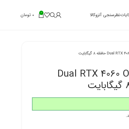
0
0
تومان
یات
نظرسنجی آنزوکالا
 گرافیک ایسوس مدل Dual RTX 4060 OC
.