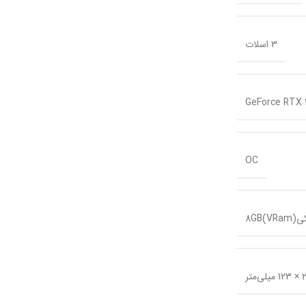
3 اسلات
GeForce RTX 
OC
VRam