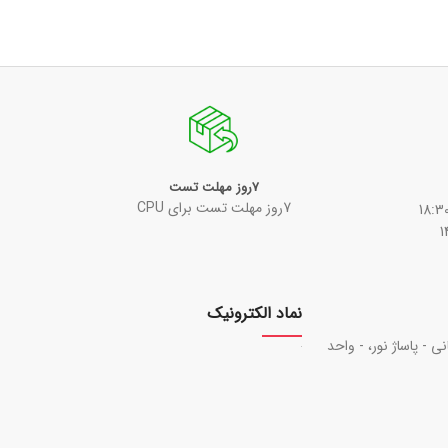
7روز مهلت تست
7روز مهلت تست برای CPU
نماد الکترونیک
نی - پاساژ نور، - واحد