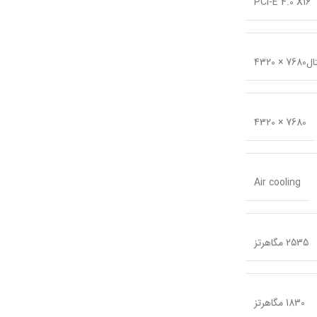
PCI-E 4.0 X16
432
7680 × 4320
Air cooling
2535 مگاهرتز
1830 مگاهرتز