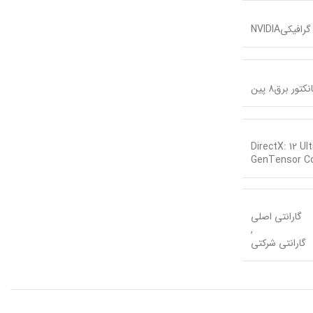
یکیNVIDIA
نکتور برق8 پین
DirectX: 12 Ulti
GenTensor Co
گارانتی اصلی
,
گارانتی شرکتی