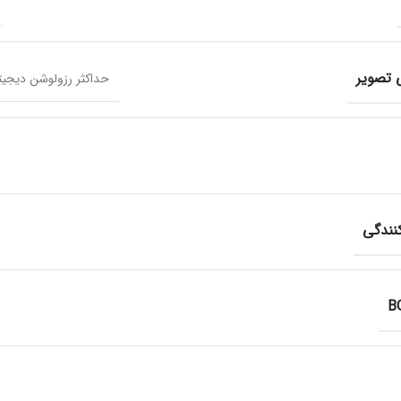
 تصویر
حداکثر رزولوشن دیجیتال7680 × 0
نندگی