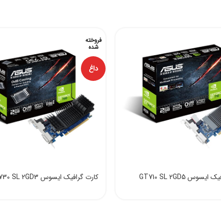
فروخته
شده
داغ
یسوس GT710 SL 2GD5
کارت گرافیک ایسوس GT730 SL 2GD3