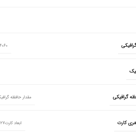
افیکی
4060
یک
ه گرافیکی
مقدار حافظه گرافیکی()8GB
ی کارت
ابعاد کارت227 × 123 میلی‌متر