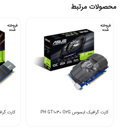
محصولات مرتبط
فروخته
فروخته
شده
شده
کارت گرافیک ایسوس PH GT1030 O2G
کارت گرافیک ا