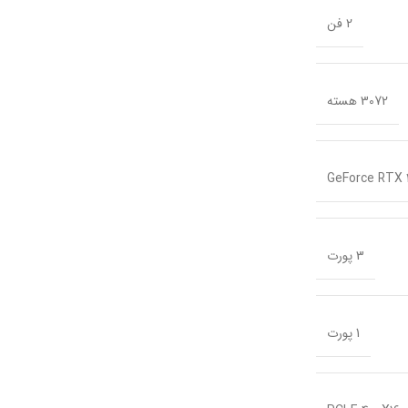
2 فن
3072 هسته
GeForce RTX 
3 پورت
1 پورت