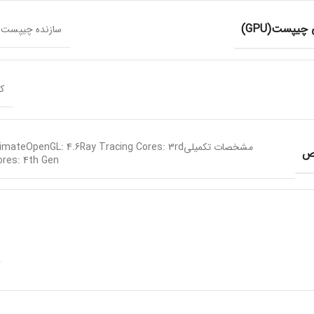
پست(GPU)
سازنده چیپست گراف
کا
مشخصات تکمیلیmateOpenGL: 4.6Ray Tracing Cores: 3rd
اص
res: 4th Gen