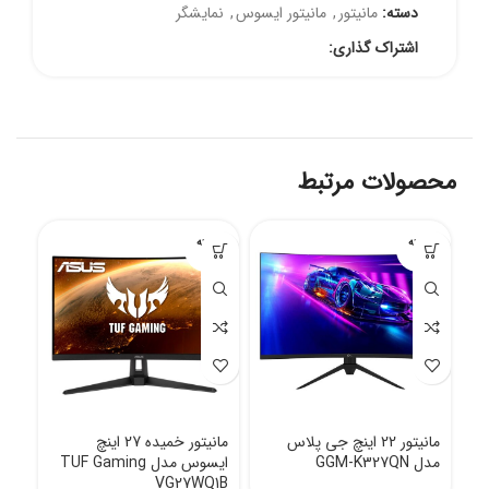
دسته:
مانیتور
,
مانیتور ایسوس
,
نمایشگر
اشتراک گذاری:
محصولات مرتبط
فروخته
فروخته
فرو
شده
شده
شد
مانیتور 22 اینچ جی پلاس
مانیتور خمیده 27 اینچ
مدل GGM-K327QN
ایسوس مدل TUF Gaming
UE
VG27WQ1B