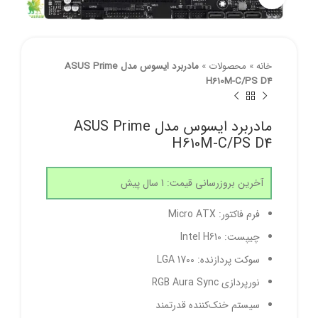
خانه
»
محصولات
»
مادربرد ایسوس مدل ASUS Prime
H610M-C/PS D4
مادربرد ایسوس مدل ASUS Prime
H610M-C/PS D4
آخرین بروزرسانی قیمت: 1 سال پیش
فرم فاکتور: Micro ATX
چیپست: Intel H610
سوکت پردازنده: LGA 1700
نورپردازی RGB Aura Sync
سیستم خنک‌کننده قدرتمند