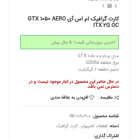
کارت گرافیک ام اس آی GTX 1050 AERO
ITX 2G OC
آخرین بروزرسانی قیمت: 5 سال پیش
مدل پردازنده:GTX 1050
نوع حافظه:GDDR5
حجم حافظه:2 گیگابایت
در حال حاضر این محصول در انبار موجود نیست و در
دسترس نمی باشد.
مقايسه
افزودن به علاقه مندی
شناسه محصول:
AK-101102100
دسته:
قطعات کامپیوتر
,
کارت گرافیک
اشتراک گذاری: