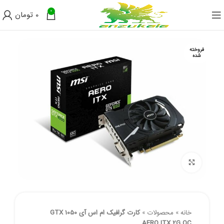
0
0
تومان
فروخته
شده
برای بزرگنمایی کلیک کنید
خانه
»
محصولات
»
کارت گرافیک ام اس آی GTX 1050
AERO ITX 2G OC