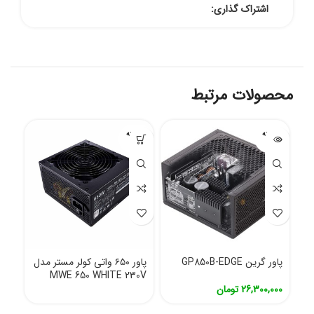
اشتراک گذاری:
محصولات مرتبط
فروخته
فروخته
شده
شده
پاور گرین GP850B-EDGE
پاور ۶۵۰ واتی کولر مستر مدل
MWE 650 WHITE 230V
26,300,000
تومان