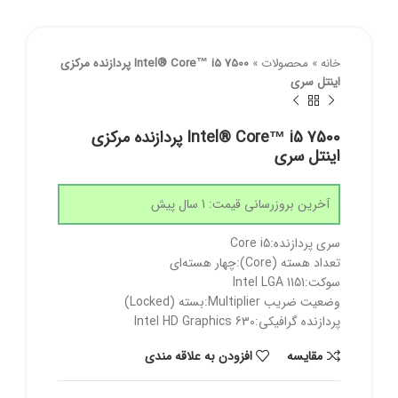
خانه
»
محصولات
»
Intel® Core™ i5 7500 پردازنده مرکزی
اینتل سری
Intel® Core™ i5 7500 پردازنده مرکزی
اینتل سری
آخرین بروزرسانی قیمت: 1 سال پیش
سری پردازنده:Core i5
تعداد هسته (Core):چهار هسته‌ای
سوکت:Intel LGA 1151
وضعیت ضریب Multiplier:بسته (Locked)
پردازنده گرافیکی:Intel HD Graphics 630
مقايسه
افزودن به علاقه مندی