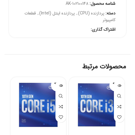
شناسه محصول:
AK-102100148
دسته:
پردازنده (CPU)
,
پردازنده اینتل (Intel)
,
قطعات
کامپیوتر
اشتراک گذاری:
محصولات مرتبط
فروخته
فروخته
شده
شده