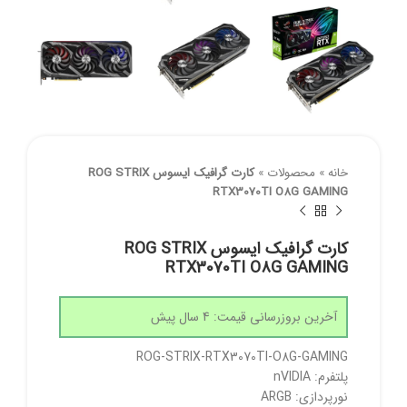
خانه
»
محصولات
»
کارت گرافیک ایسوس ROG STRIX
RTX3070TI O8G GAMING
کارت گرافیک ایسوس ROG STRIX
RTX3070TI O8G GAMING
آخرین بروزرسانی قیمت: 4 سال پیش
ROG-STRIX-RTX3070TI-O8G-GAMING
پلتفرم: nVIDIA
نورپردازی: ARGB