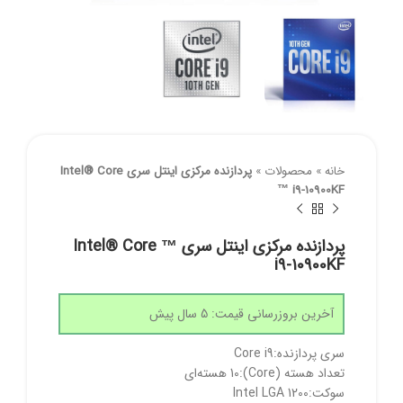
خانه
»
محصولات
»
پردازنده مرکزی اینتل سری Intel® Core
™ i9-10900KF
پردازنده مرکزی اینتل سری Intel® Core ™
i9-10900KF
آخرین بروزرسانی قیمت: 5 سال پیش
سری پردازنده:Core i9
تعداد هسته (Core):10 هسته‌ای
سوکت:Intel LGA 1200