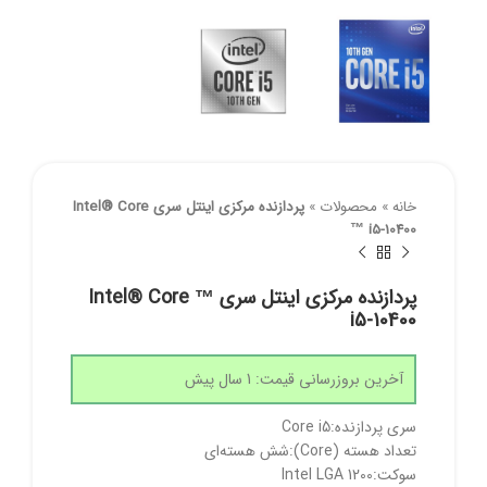
خانه
»
محصولات
»
پردازنده مرکزی اینتل سری Intel® Core
™ i5-10400
پردازنده مرکزی اینتل سری Intel® Core ™
i5-10400
آخرین بروزرسانی قیمت: 1 سال پیش
سری پردازنده:Core i5
تعداد هسته (Core):شش هسته‌ای
سوکت:Intel LGA 1200