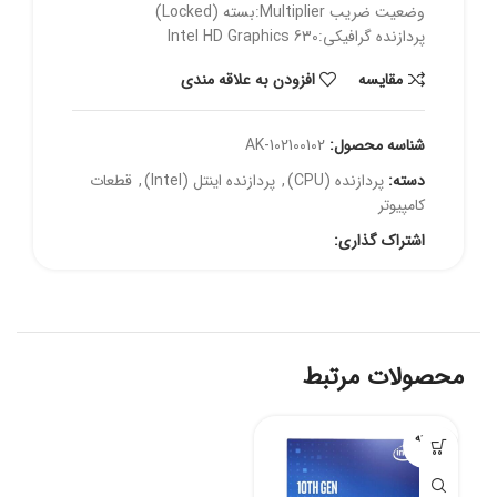
وضعیت ضریب Multiplier:بسته (Locked)
پردازنده گرافیکی:Intel HD Graphics 630
مقايسه
افزودن به علاقه مندی
شناسه محصول:
AK-102100102
دسته:
پردازنده (CPU)
,
پردازنده اینتل (Intel)
,
قطعات
کامپیوتر
اشتراک گذاری:
محصولات مرتبط
فروخته
شده