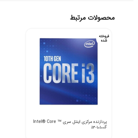
محصولات مرتبط
فروخته
شده
پردازنده مرکزی اینتل سری Intel® Core ™
i3-10100F