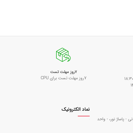
7روز مهلت تست
7روز مهلت تست برای CPU
نماد الکترونیک
نی - پاساژ نور، - واحد