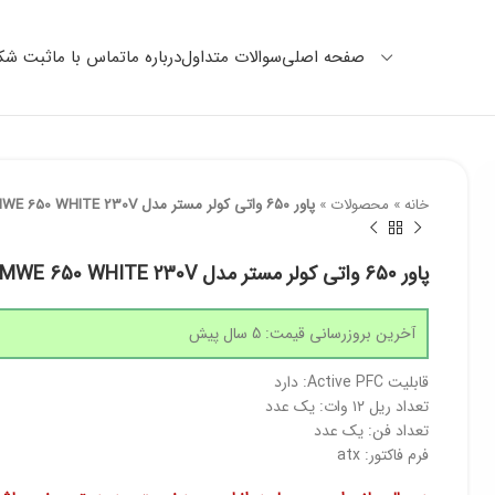
صفحه اصلی
سوالات متداول
درباره ما
تماس با ما
ثبت شکا
خانه
»
محصولات
»
پاور ۶۵۰ واتی کولر مستر مدل MWE 650 WHITE 230V
پاور ۶۵۰ واتی کولر مستر مدل MWE 650 WHITE 230V
آخرین بروزرسانی قیمت: 5 سال پیش
قابلیت Active PFC: دارد
تعداد ریل ۱۲ وات: یک عدد
تعداد فن: یک عدد
فرم فاکتور: atx