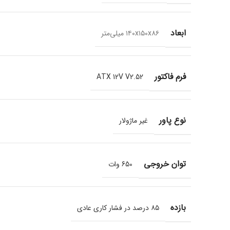
ابعاد
۱۴۰x۱۵۰x۸۶ میلی‌متر
فرم فاکتور
ATX 12V V2.52
نوع پاور
غیر ماژولار
توان خروجی
650 وات
بازده
۸۵ درصد در فشار کاری عادی