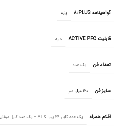
گواهینامه 80PLUS
پایه
قابلیت ACTIVE PFC
دارد
تعداد فن
یک عدد
سایز فن
۱۲۰ میلی‌متر
اقلام همراه
یک عدد کابل 24 پین ATX – یک عدد کابل دوتایی ۴+۴ و ۸ پین ESP – دو عدد کابل سه‌تایی SATA – یک عدد کابل سه‌تایی ۴ پین Molex – دو