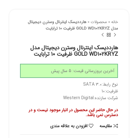
خانه
»
محصولات
»
هارددیسک اینترنال وسترن دیجیتال
مدل GOLD WD102KRYZ ظرفیت 10 ترابایت
هارددیسک اینترنال وسترن دیجیتال مدل
GOLD WD102KRYZ ظرفیت 10 ترابایت
آخرین بروزرسانی قیمت: 5 سال پیش
نوع رابط:SATA 3.0
ظرفیت:10
شرکت سازنده:Western Digital
در حال حاضر این محصول در انبار موجود نیست و در
دسترس نمی باشد.
مقايسه
افزودن به علاقه مندی