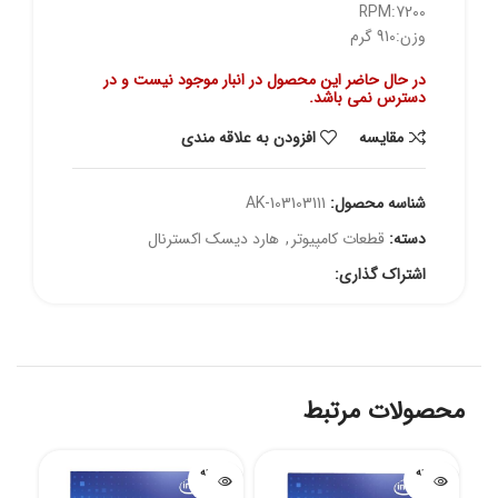
RPM:7200
وزن:910 گرم
در حال حاضر این محصول در انبار موجود نیست و در
دسترس نمی باشد.
مقايسه
افزودن به علاقه مندی
شناسه محصول:
AK-103103111
دسته:
قطعات کامپیوتر
,
هارد دیسک اکسترنال
اشتراک گذاری:
محصولات مرتبط
فروخته
فروخته
شده
شده