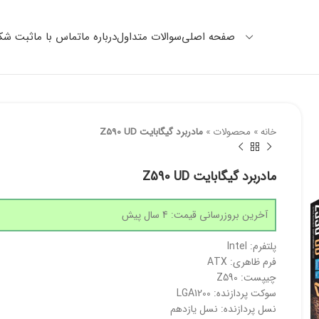
صفحه اصلی
سوالات متداول
درباره ما
تماس با ما
ثبت شکا
خانه
»
محصولات
»
مادربرد گیگابایت Z590 UD
مادربرد گیگابایت Z590 UD
آخرین بروزرسانی قیمت: 4 سال پیش
پلتفرم: Intel
فرم ظاهری: ATX
چیپست: Z590
سوکت پردازنده: LGA1200
نسل پردازنده: نسل یازدهم