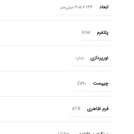
ابعاد
244 × 305 میلی‌متر
پلتفرم
Intel
نورپردازی
ندارد
چیپست
Z590
فرم ظاهری
ATX