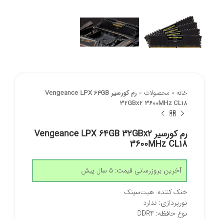
خانه
»
محصولات
»
رم کورسیر Vengeance LPX 64GB
32GBx2 3600MHz CL18
رم کورسیر Vengeance LPX 64GB 32GBx2
3600MHz CL18
آخرین بروزرسانی قیمت: 5 سال پیش
خنک کننده: هیت‌سینک
نورپردازی: ندارد
نوع حافظه: DDR4