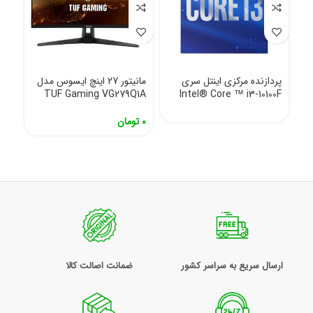
پردازنده مرکزی اینتل سری
مانیتور 27 اینچ ایسوس مدل
TUF Gaming VG279Q1A
Intel® Core ™ i3-10100F
0
تومان
ارسال سریع به سراسر کشور
ضمانت اصالت کالا