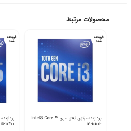
محصولات مرتبط
فروخته
فروخته
شده
شده
پردازنده مرکزی اینتل سری Intel® Core ™
i5-10400
i3-10100F