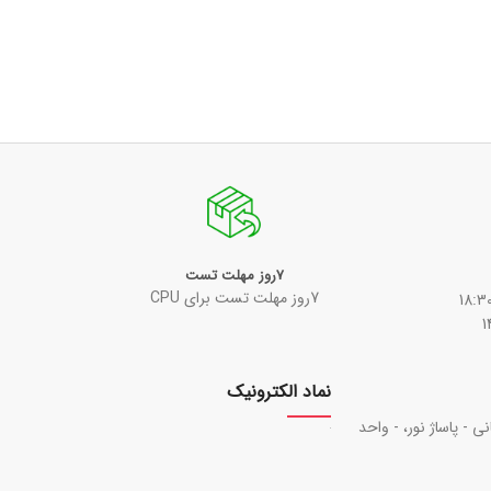
7روز مهلت تست
7روز مهلت تست برای CPU
نماد الکترونیک
نی - پاساژ نور، - واحد