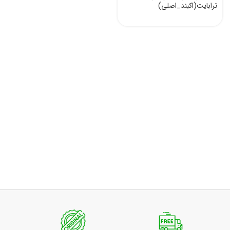
ترابایت(اکبند_اصلی)