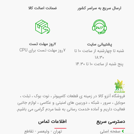
Silveston
Samsung
ارسال سریع به سراسر کشور
ضمانت اصالت کالا
TP-LINK
Silveston
WD
TP-LINK
Western Digital
WD
XFX
Western Digital
7روز مهلت تست
پشتیبانی سایت
چیپست
XFX
7روز مهلت تست برای CPU
شنبه تا چهارشنبه از ساعت 10 تا
B360
چیپست
18:30
پنج شنبه از ساعت 10 تا 14.30
B365
B360
B460
B365
B560
B460
H110
B560
فروشگاه آنزو کالا در زمینه ی قطعات کامپیوتر ، نوت بوک ، تبلت ،
H310
H110
موبایل ، سرور ، شبکه ، دوربین های امنیتی و عکاسی ، لوازم جانبی
H410
H310
فعالیت داریم و آماده خدمت رسانی به شما مردم گرامی می باشیم.
H510
H410
دسترسی سریع
اطلاعات تماس
Z390
H510
صفحه اصلی
تهران - ولیعصر - تقاطع
Z490